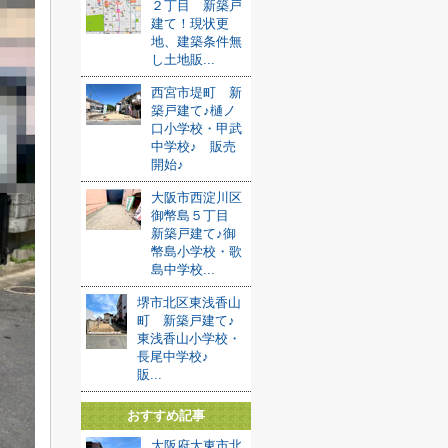
２丁目 新築戸
建て！現状更
地、建築条件無
し土地販...
西宮市堤町 新
築戸建て♪樋ノ
口小学校・甲武
中学校♪ 販売
開始♪
大阪市西淀川区
御幣島５丁目
新築戸建て♪御
幣島小学校・歌
島中学校...
堺市北区東浅香山
町 新築戸建て♪
東浅香山小学校・
長尾中学校♪
販...
おすすめ記事
大阪府大東市北