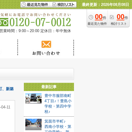
最終更新：2026年08月08日
00
00
件
件
最近見た物件
検討リスト
営業時間：9:00～20:00
定休日：年中無休
最新記事
町、新築
豊中市服部南町
4丁目♪！豊島小
学校・第四中学
-04-11
校♪
箕面市半町♪
西南小学校・第
三中学校♪ 販