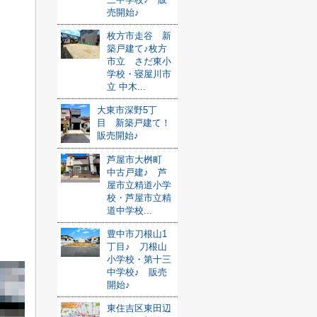
売開始♪
枚方市走谷 新
築戸建て♪枚方
市立 さだ東小
学校・寝屋川市
立 中木...
大東市深野5丁
目 新築戸建て！
販売開始♪
芦屋市大桝町
中古戸建♪ 芦
屋市立精道小学
校・芦屋市立精
道中学校...
豊中市刀根山1
丁目♪ 刀根山
小学校・第十三
中学校♪ 販売
開始♪
東住吉区東田辺