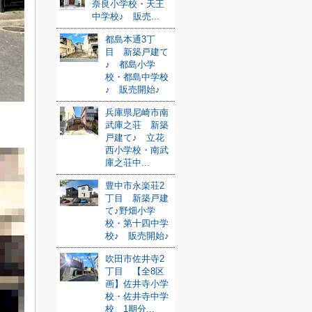
奈良小学校・天王
中学校♪ 販売...
都島本通3丁
目 新築戸建て
♪ 都島小学
校・都島中学校
♪ 販売開始♪
兵庫県尼崎市南
武庫之荘 新築
戸建て♪ 立花
西小学校・南武
庫之荘中...
豊中市永楽荘2
丁目 新築戸建
て♪野畑小学
校・第十四中学
校♪ 販売開始♪
吹田市佐井寺2
丁目 【全8区
画】佐井寺小学
校・佐井寺中学
校 1期分...