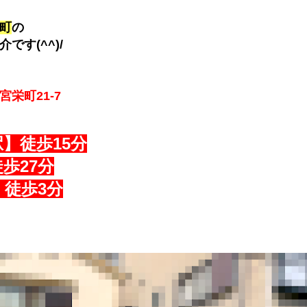
町
の
です(^^)/
栄町21-7
】徒歩15分
歩27分
徒歩3分