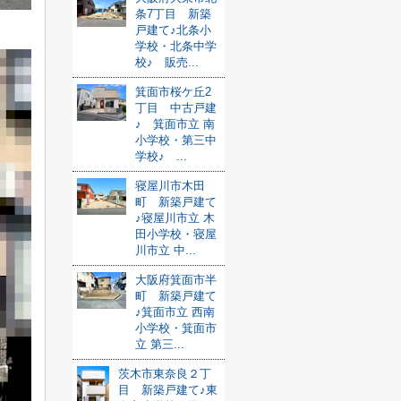
条7丁目 新築
戸建て♪北条小
学校・北条中学
校♪ 販売...
箕面市桜ケ丘2
丁目 中古戸建
♪ 箕面市立 南
小学校・第三中
学校♪ ...
寝屋川市木田
町 新築戸建て
♪寝屋川市立 木
田小学校・寝屋
川市立 中...
大阪府箕面市半
町 新築戸建て
♪箕面市立 西南
小学校・箕面市
立 第三...
茨木市東奈良２丁
目 新築戸建て♪東