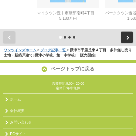
マイタウン豊中市服部南町4丁目◇◆モデルハウス◇◆
5,180万円
1,5
ワンツインズホーム
>
ブログ記事一覧
>
摂津市千里丘東４丁目 条件無し売り
土地・新築戸建て♪摂津小学校、第一中学校♪ 販売開始♪
ページトップに戻る
営業時間:9:00～20:00
定休日:年中無休
ホーム
会社概要
お問い合わせ
PCサイト