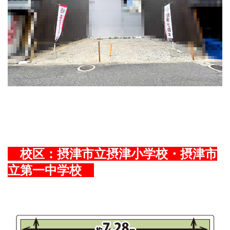
校区：
摂津市立摂津小学校
・
摂津市
立第一中学校