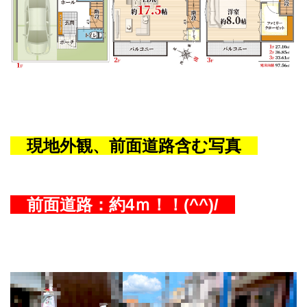
現地外観、前面道路含む写真
前面道路：約4ｍ
！！
(^^)/