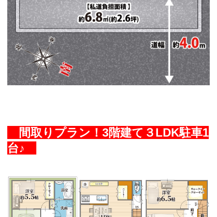
間取りプラン！3階建て３LDK駐車1
台♪