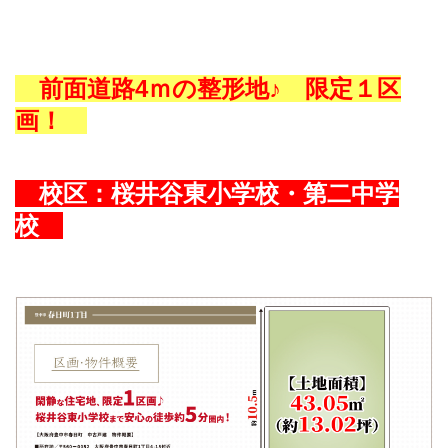
前面道路4ｍの
整形地♪ 限定１区
画！
校区：
桜井谷東小学校
・
第二中学
校