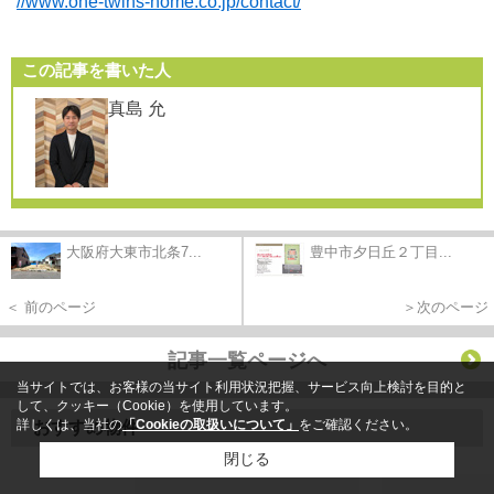
//www.one-twins-home.co.jp/contact/
この記事を書いた人
真島 允
大阪府大東市北条7...
豊中市夕日丘２丁目...
＜ 前のページ
＞次のページ
記事一覧ページへ
当サイトでは、お客様の当サイト利用状況把握、サービス向上検討を目的と
して、クッキー（Cookie）を使用しています。
詳しくは、当社の
「Cookieの取扱いについて」
をご確認ください。
おすすめ物件
閉じる