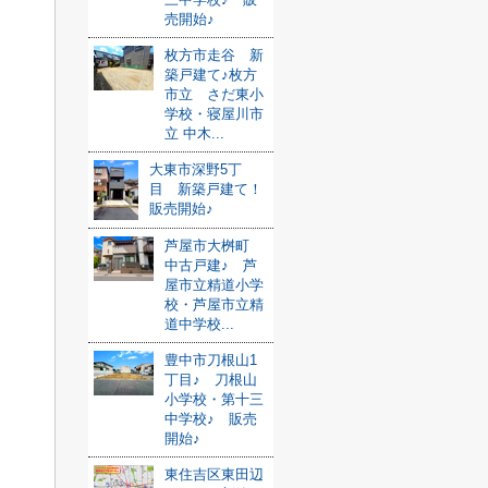
売開始♪
枚方市走谷 新
築戸建て♪枚方
市立 さだ東小
学校・寝屋川市
立 中木...
大東市深野5丁
目 新築戸建て！
販売開始♪
芦屋市大桝町
中古戸建♪ 芦
屋市立精道小学
校・芦屋市立精
道中学校...
豊中市刀根山1
丁目♪ 刀根山
小学校・第十三
中学校♪ 販売
開始♪
東住吉区東田辺