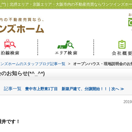
^_^*)｜北摂エリア・京阪エリア・大阪市内の不動産売買ならワンツインズホ
インズホームのスタッフブログ記事一覧
>
オープンハウス・現地説明会のお知らせ
知らせ(*^_^*)
記事一覧
～
豊中市上野東1丁目 新築戸建て、分譲開始！！｜次へ ≫
2019
重井です！