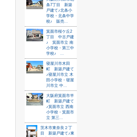
条7丁目 新築
戸建て♪北条小
学校・北条中学
校♪ 販売...
箕面市桜ケ丘2
丁目 中古戸建
♪ 箕面市立 南
小学校・第三中
学校♪ ...
寝屋川市木田
町 新築戸建て
♪寝屋川市立 木
田小学校・寝屋
川市立 中...
大阪府箕面市半
町 新築戸建て
♪箕面市立 西南
小学校・箕面市
立 第三...
茨木市東奈良２丁
目 新築戸建て♪東