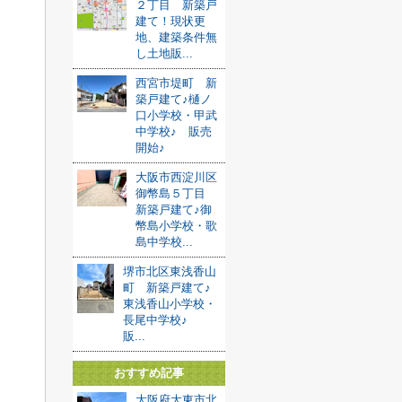
２丁目 新築戸
建て！現状更
地、建築条件無
し土地販...
西宮市堤町 新
築戸建て♪樋ノ
口小学校・甲武
中学校♪ 販売
開始♪
大阪市西淀川区
御幣島５丁目
新築戸建て♪御
幣島小学校・歌
島中学校...
堺市北区東浅香山
町 新築戸建て♪
東浅香山小学校・
長尾中学校♪
販...
おすすめ記事
大阪府大東市北