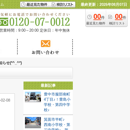
ーム
最終更新：2026年08月07日
00
00
件
件
最近見た物件
検討リスト
営業時間：9:00～20:00
定休日：年中無休
(*^_^*)
最新記事
豊中市服部南町
4丁目♪！豊島小
-02-08
学校・第四中学
校♪
箕面市半町♪
西南小学校・第
三中学校♪ 販