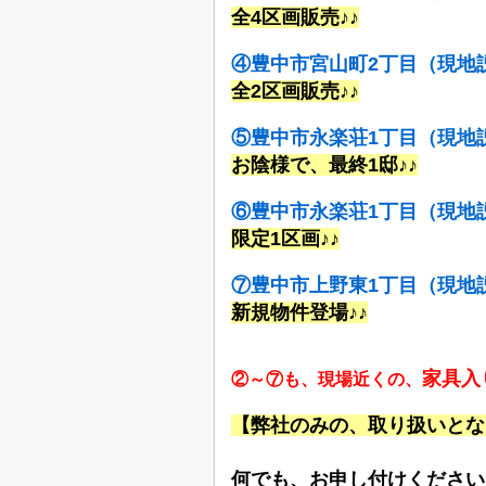
全4区画販売♪♪
④豊中市宮山町2丁目（現地
全2区画販売♪♪
⑤豊中市永楽荘1丁目（現地
お陰様で、最終1邸♪♪
⑥豊中市永楽荘1丁目（現地
限定1区画♪♪
⑦豊中市上野東1丁目（現地
新規物件登場♪♪
家具入
②～⑦も、現場近くの、
【弊社のみの、取り扱いとな
何でも、お申し付けください