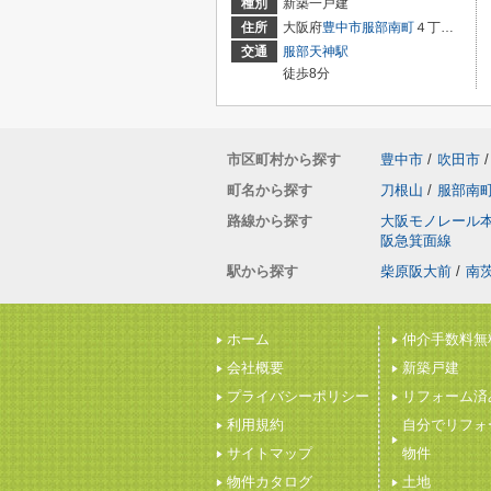
種別
新築一戸建
住所
大阪府
豊中市
服部南町
４丁目3-37-5
交通
服部天神駅
徒歩8分
市区町村から探す
豊中市
/
吹田市
/
町名から探す
刀根山
/
服部南
路線から探す
大阪モノレール
阪急箕面線
駅から探す
柴原阪大前
/
南
ホーム
仲介手数料無
会社概要
新築戸建
プライバシーポリシー
リフォーム済
利用規約
自分でリフォ
サイトマップ
物件
物件カタログ
土地