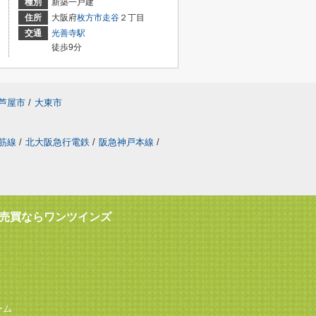
種別
新築一戸建
住所
大阪府
枚方市
走谷
２丁目
交通
光善寺駅
徒歩9分
芦屋市
/
大東市
筋線
/
北大阪急行電鉄
/
阪急神戸本線
/
売買ならワンツインズ
ーム