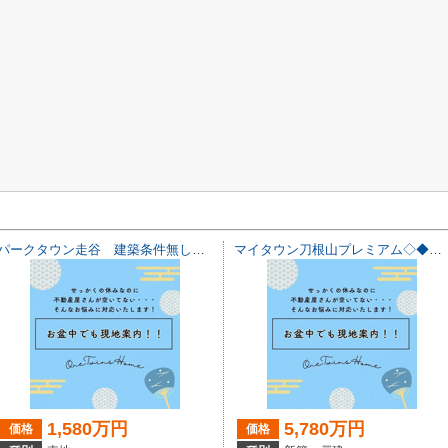
パークタウン走谷 建築条件無し売土地♪
マイタウン刀根山プレミアム◇◆全2区画◇◆モデルハウス◇◆
1,580万円
5,780万円
価格
価格