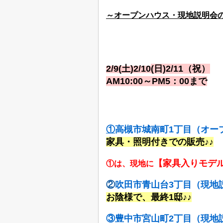
～オープンハウス・現地説明会
2/9(土)2/10
(日)2/11（祝）
AM10:00～PM5：00まで
①
高槻市城南町1丁目（オー
家具・照明付きでの販売♪♪
【家具入りモデ
①は、現地に
②
吹田市青山台3丁目（現地
お陰様で、最終1邸♪♪
③豊中市宮山町2丁目（現地