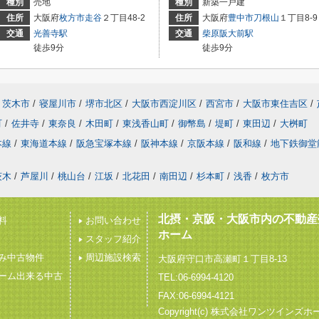
種別
売地
種別
新築一戸建
住所
大阪府
枚方市
走谷
２丁目48-2
住所
大阪府
豊中市
刀根山
１丁目8-9
交通
光善寺駅
交通
柴原阪大前駅
徒歩9分
徒歩9分
茨木市
/
寝屋川市
/
堺市北区
/
大阪市西淀川区
/
西宮市
/
大阪市東住吉区
/
町
/
佐井寺
/
東奈良
/
木田町
/
東浅香山町
/
御幣島
/
堤町
/
東田辺
/
大桝町
本線
/
東海道本線
/
阪急宝塚本線
/
阪神本線
/
京阪本線
/
阪和線
/
地下鉄御堂
茨木
/
芦屋川
/
桃山台
/
江坂
/
北花田
/
南田辺
/
杉本町
/
浅香
/
枚方市
北摂・京阪・大阪市内の不動産
料
お問い合わせ
ホーム
スタッフ紹介
み中古物件
周辺施設検索
大阪府守口市高瀬町１丁目8-13
ーム出来る中古
TEL:06-6994-4120
FAX:06-6994-4121
Copyright(c) 株式会社ワンツインズホ