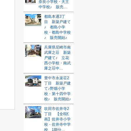
奈良小学校・天王
中学校♪ 販売...
都島本通3丁
目 新築戸建て
♪ 都島小学
校・都島中学校
♪ 販売開始♪
兵庫県尼崎市南
武庫之荘 新築
戸建て♪ 立花
西小学校・南武
庫之荘中...
豊中市永楽荘2
丁目 新築戸建
て♪野畑小学
校・第十四中学
校♪ 販売開始♪
吹田市佐井寺2
丁目 【全8区
画】佐井寺小学
校・佐井寺中学
校 1期分...