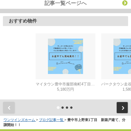
記事一覧ページへ
おすすめ物件
マイタウン豊中市服部南町4丁目◇◆モデルハウス◇◆
5,180万円
1,5
ワンツインズホーム
>
ブログ記事一覧
>
豊中市上野東1丁目 新築戸建て、分
譲開始！！