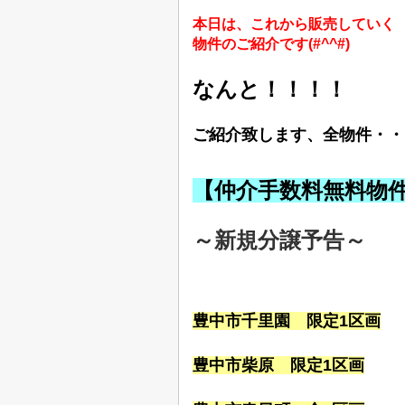
本日は、これから販売していく
物件のご紹介です(#^^#)
なんと！！！！
ご紹介致します、全物件・・
【仲介手数料無料物
～新規分譲予告
～
豊中市千里園
限定1区画
豊中市柴原
限定1区画