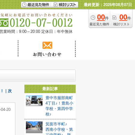
最終更新：2026年08月07日
00
00
件
件
最近見た物件
検討リスト
営業時間：9:00～20:00
定休日：年中無休
最新記事
！！｜次
豊中市服部南町
4丁目♪！豊島小
学校・第四中学
-04-20
校♪
箕面市半町♪
西南小学校・第
三中学校♪ 販