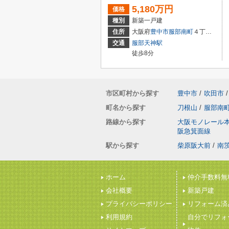
5,180万円
価格
種別
新築一戸建
住所
大阪府
豊中市
服部南町
４丁目3-37-5
交通
服部天神駅
徒歩8分
市区町村から探す
豊中市
/
吹田市
/
町名から探す
刀根山
/
服部南
路線から探す
大阪モノレール
阪急箕面線
駅から探す
柴原阪大前
/
南
ホーム
仲介手数料無
会社概要
新築戸建
プライバシーポリシー
リフォーム済
利用規約
自分でリフォ