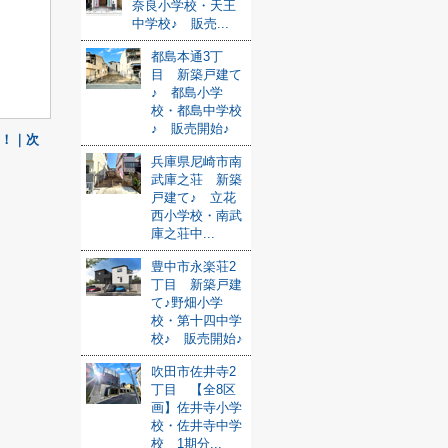
奈良小学校・天王
中学校♪ 販売...
都島本通3丁
目 新築戸建て
♪ 都島小学
校・都島中学校
♪ 販売開始♪
！！｜次
兵庫県尼崎市南
武庫之荘 新築
戸建て♪ 立花
西小学校・南武
庫之荘中...
豊中市永楽荘2
丁目 新築戸建
て♪野畑小学
校・第十四中学
校♪ 販売開始♪
吹田市佐井寺2
丁目 【全8区
画】佐井寺小学
校・佐井寺中学
校 1期分...