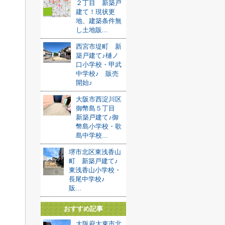
２丁目 新築戸
建て！現状更
地、建築条件無
し土地販...
西宮市堤町 新
築戸建て♪樋ノ
口小学校・甲武
中学校♪ 販売
開始♪
大阪市西淀川区
御幣島５丁目
新築戸建て♪御
幣島小学校・歌
島中学校...
堺市北区東浅香山
町 新築戸建て♪
東浅香山小学校・
長尾中学校♪
販...
おすすめ記事
大阪府大東市北