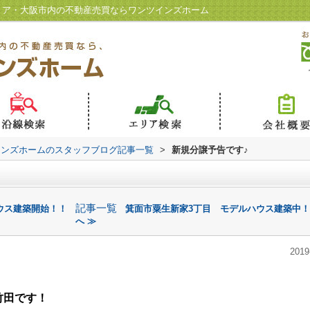
リア・大阪市内の不動産売買ならワンツインズホーム
インズホームのスタッフブログ記事一覧
>
新規分譲予告です♪
記事一覧
ウス建築開始！！
箕面市粟生新家3丁目 モデルハウス建築中
へ ≫
2019
竹田です！