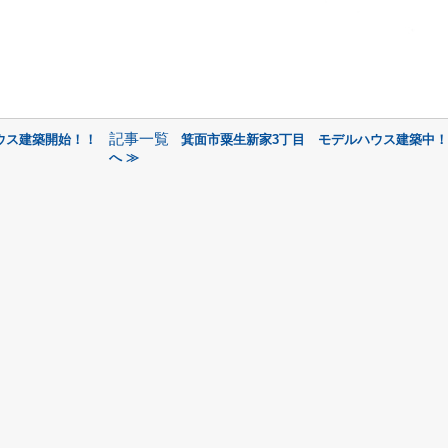
記事一覧
ウス建築開始！！
箕面市粟生新家3丁目 モデルハウス建築中
へ ≫