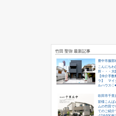
竹田 聖弥 最新記事
こんにちわ(*
所・・・大阪
【仲介手数
ラ】 マイ
ルハウス◇◆.
皆様こんばん
ムの竹田で
てのご紹介で
-17全5区画