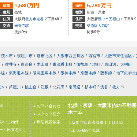
1,580万円
5,780万円
価格
価格
種別
売地
種別
新築一戸建
住所
大阪府
枚方市
走谷
２丁目48-2
住所
大阪府
豊中市
刀根山
１丁目8-9
交通
光善寺駅
交通
柴原阪大前駅
徒歩9分
徒歩9分
茨木市
/
寝屋川市
/
堺市北区
/
大阪市西淀川区
/
西宮市
/
大阪市東住吉区
/
町
/
佐井寺
/
東奈良
/
木田町
/
東浅香山町
/
御幣島
/
堤町
/
東田辺
/
大桝町
本線
/
東海道本線
/
阪急宝塚本線
/
阪神本線
/
京阪本線
/
阪和線
/
地下鉄御堂
茨木
/
芦屋川
/
桃山台
/
江坂
/
北花田
/
南田辺
/
杉本町
/
浅香
/
枚方市
北摂・京阪・大阪市内の不動産
料
お問い合わせ
ホーム
スタッフ紹介
み中古物件
周辺施設検索
大阪府守口市高瀬町１丁目8-13
ーム出来る中古
TEL:06-6994-4120