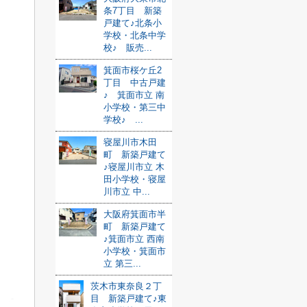
条7丁目 新築
戸建て♪北条小
学校・北条中学
校♪ 販売...
箕面市桜ケ丘2
丁目 中古戸建
♪ 箕面市立 南
小学校・第三中
学校♪ ...
寝屋川市木田
町 新築戸建て
♪寝屋川市立 木
田小学校・寝屋
川市立 中...
大阪府箕面市半
町 新築戸建て
♪箕面市立 西南
小学校・箕面市
立 第三...
茨木市東奈良２丁
目 新築戸建て♪東