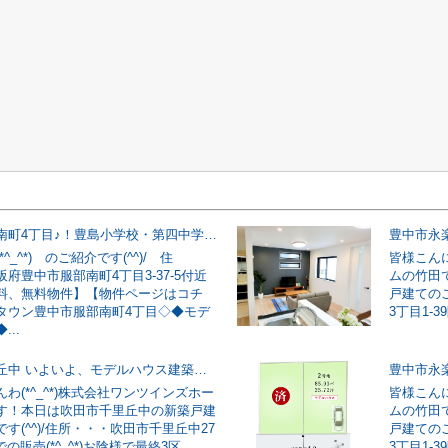
豊中市服部南町4丁目♪！豊島小学校・第四中学校♪
^_^*) のご紹介です(^^)/ 住
皆様こんに
府豊中市服部南町4丁目3-37-5付近
ムの竹田
料、無料物件】【物件ページはコチ
戸建てのご
タウン豊中市服部南町4丁目◇◆モデ
3丁目1-3
..
吹田市千里丘中 いよいよ、モデルハウス建築開始！！
豊中市永楽
わ(*^_^*)株式会社ワンツインズホー
皆様こんに
す！本日は吹田市千里丘中の新築戸建
ムの竹田
す(^^)/住所・・・吹田市千里丘中27
戸建てのご
での販売(*^_^*)お陰様で最終3区...
3丁目1-3