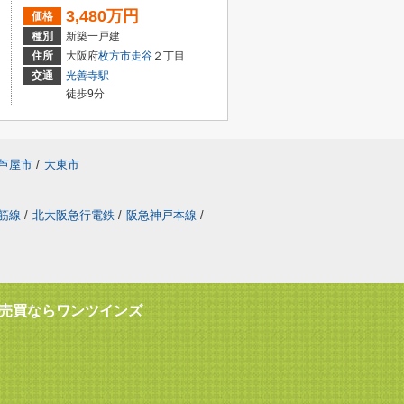
3,480万円
価格
種別
新築一戸建
住所
大阪府
枚方市
走谷
２丁目
交通
光善寺駅
徒歩9分
芦屋市
/
大東市
筋線
/
北大阪急行電鉄
/
阪急神戸本線
/
売買ならワンツインズ