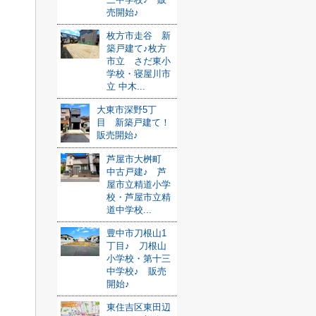
売開始♪
枚方市走谷 新
築戸建て♪枚方
市立 さだ東小
学校・寝屋川市
立 中木...
大東市深野5丁
目 新築戸建て！
販売開始♪
芦屋市大桝町
中古戸建♪ 芦
屋市立精道小学
校・芦屋市立精
道中学校...
豊中市刀根山1
丁目♪ 刀根山
小学校・第十三
中学校♪ 販売
開始♪
東住吉区東田辺