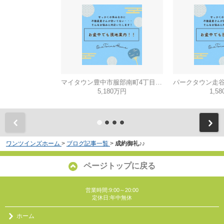
マイタウン豊中市服部南町4丁目◇◆モデルハウス◇◆
5,180万円
1,5
ワンツインズホーム
>
ブログ記事一覧
>
成約御礼♪♪
ページトップに戻る
営業時間:9:00～20:00
定休日:年中無休
ホーム