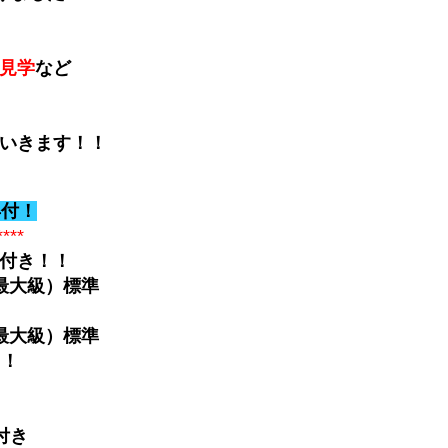
見学
など
いきます！！
年付！
****
付き！！
大級）標準
大級）標準
！
付き