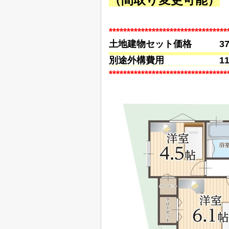
*********************************
土地建物セット価格 37
別途外構費用 110
*********************************