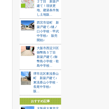
２丁目 新築戸
建て！現状更
地、建築条件無
し土地販...
西宮市堤町 新
築戸建て♪樋ノ
口小学校・甲武
中学校♪ 販売
開始♪
大阪市西淀川区
御幣島５丁目
新築戸建て♪御
幣島小学校・歌
島中学校...
堺市北区東浅香山
町 新築戸建て♪
東浅香山小学校・
長尾中学校♪
販...
おすすめ記事
大阪府大東市北