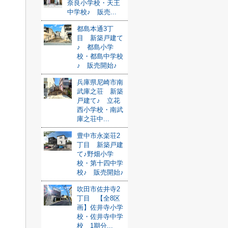
奈良小学校・天王
中学校♪ 販売...
都島本通3丁
目 新築戸建て
♪ 都島小学
校・都島中学校
♪ 販売開始♪
兵庫県尼崎市南
武庫之荘 新築
戸建て♪ 立花
西小学校・南武
庫之荘中...
豊中市永楽荘2
丁目 新築戸建
て♪野畑小学
校・第十四中学
校♪ 販売開始♪
吹田市佐井寺2
丁目 【全8区
画】佐井寺小学
校・佐井寺中学
校 1期分...