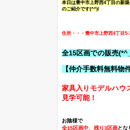
本日は豊中市上野西4丁目の新築
のご紹介です(^^)/
住所・・・豊中市上野西4丁目5-
全15区画での販売(*^_
【仲介手数料無料物
家具入りモデルハウ
見学可能！
お陰様で
全15区画中、残り3区画
とな