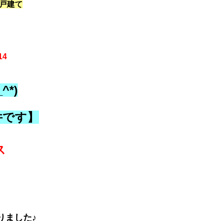
戸建て
14
^*)
件です】
ス
りました♪