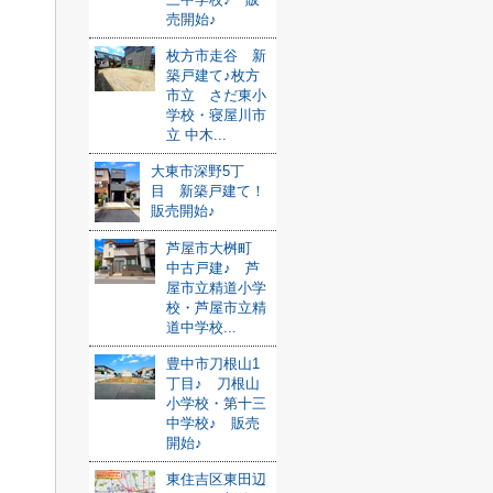
売開始♪
枚方市走谷 新
築戸建て♪枚方
市立 さだ東小
学校・寝屋川市
立 中木...
大東市深野5丁
目 新築戸建て！
販売開始♪
芦屋市大桝町
中古戸建♪ 芦
屋市立精道小学
校・芦屋市立精
道中学校...
豊中市刀根山1
丁目♪ 刀根山
小学校・第十三
中学校♪ 販売
開始♪
東住吉区東田辺