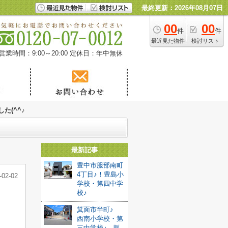
最終更新：2026年08月07日
00
00
件
件
最近見た物件
検討リスト
営業時間：9:00～20:00
定休日：年中無休
た(^^♪
最新記事
豊中市服部南町
4丁目♪！豊島小
-02-02
学校・第四中学
校♪
箕面市半町♪
西南小学校・第
三中学校♪ 販