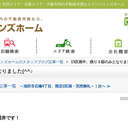
^♪｜北摂エリア・京阪エリア・大阪市内の不動産売買ならワンツインズホーム
インズホームのスタッフブログ記事一覧
>
15区画中、残り３邸のみとなりまし
りました(^^♪
記事一覧
～池田市石橋4丁目、限定2区画・完売御礼～｜次へ ≫
2020
重井です！