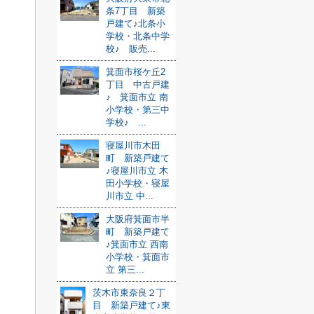
条7丁目 新築
戸建て♪北条小
学校・北条中学
校♪ 販売...
箕面市桜ケ丘2
丁目 中古戸建
♪ 箕面市立 南
小学校・第三中
学校♪ ...
寝屋川市木田
町 新築戸建て
♪寝屋川市立 木
田小学校・寝屋
川市立 中...
大阪府箕面市半
町 新築戸建て
♪箕面市立 西南
小学校・箕面市
立 第三...
茨木市東奈良２丁
目 新築戸建て♪東