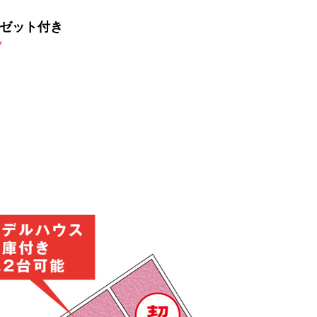
ット付き
*