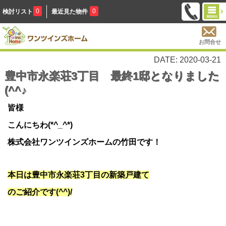
0
0
検討リスト
最近見た物件
お問合せ
DATE: 2020-03-21
豊中市永楽荘3丁目 最終1邸となりました
(^^♪
皆様
こんにちわ(*^_^*)
株式会社ワンツインズホームの竹田です！
本日は豊中市永楽荘3丁目の新築戸建て
のご紹介です(^^)/