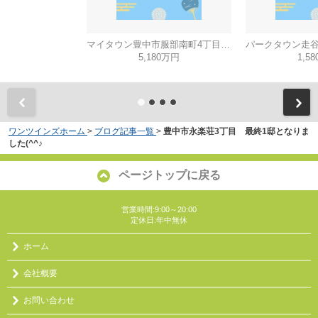
マイタウン豊中市服部南町4丁目◇◆モデルハウス◇◆
5,180万円
1,5
ワンツインズホーム
>
ブログ記事一覧
>
豊中市永楽荘3丁目 最終1邸となりま
した(^^♪
ページトップに戻る
営業時間:9:00～20:00
定休日:年中無休
ホーム
会社概要
お問い合わせ