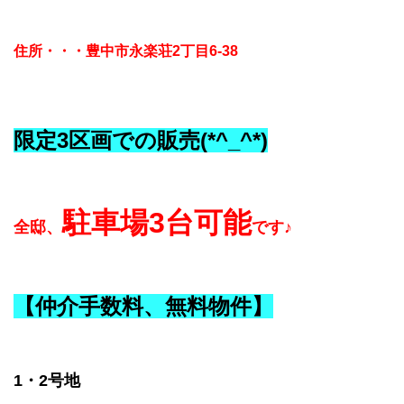
住所・・・豊中市永楽荘2丁目6-38
限定3区画での販売(*^_^*)
駐車場3台可能
全邸、
です♪
【仲介手数料、無料物件】
1・2号地