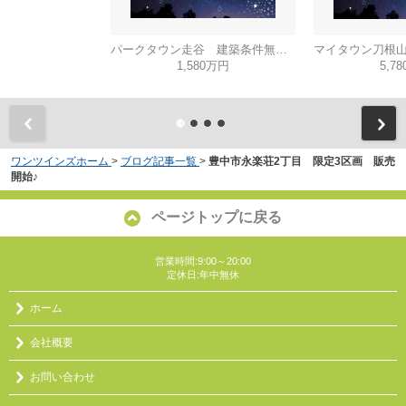
パークタウン走谷 建築条件無し売土地♪
1,580万円
5,7
ワンツインズホーム
>
ブログ記事一覧
>
豊中市永楽荘2丁目 限定3区画 販売
開始♪
ページトップに戻る
営業時間:9:00～20:00
定休日:年中無休
ホーム
会社概要
お問い合わせ