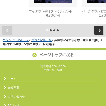
マイタウン半町プレミアム◇◆モデルハウス◇◆
6,280万円
1,7
ワンツインズホーム
>
ブログ記事一覧
>
兵庫県宝塚市伊孑志 建築条件無し土
地♪末広小学校・宝梅中学校♪ 販売開始♪
ページトップに戻る
営業時間:9:00～20:00
定休日:年中無休
ホーム
会社概要
お問い合わせ
PCサイト