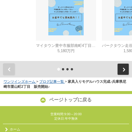
マイタウン豊中市服部南町4丁目◇◆モデルハウス◇◆
5,180万円
1,5
ワンツインズホーム
>
ブログ記事一覧
>
家具入りモデルハウス完成♪兵庫県尼
崎市栗山町2丁目 販売開始♪
ページトップに戻る
営業時間:9:00～20:00
定休日:年中無休
ホーム